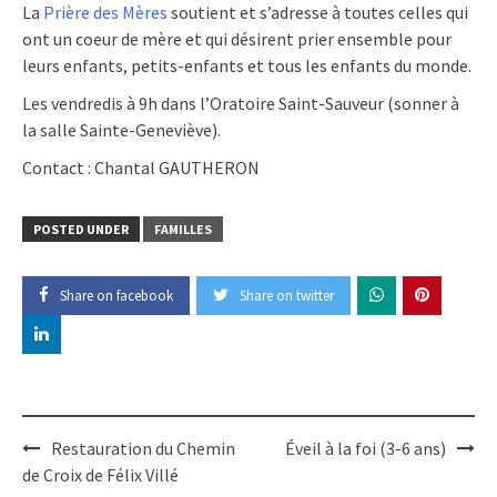
La
Prière des Mères
soutient et s’adresse à toutes celles qui
ont un coeur de mère et qui désirent prier ensemble pour
leurs enfants, petits-enfants et tous les enfants du monde.
Les vendredis à 9h dans l’Oratoire Saint-Sauveur (sonner à
la salle Sainte-Geneviève).
Contact : Chantal GAUTHERON
POSTED UNDER
FAMILLES
Share on facebook
Share on twitter
Post
Restauration du Chemin
Éveil à la foi (3-6 ans)
de Croix de Félix Villé
navigation