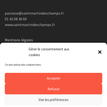
paroisse@saintmartindeschamps.fr
01 42 08 36 60
www.saintmartindeschamps.fr
Mentions légales
Gérer le consentement aux
cookies
Ce site utilise des cookies tiers.
Accepter
Refuser
Voir les préférences
Proudly powered by WordPress
|
Theme: Awaken Pro by