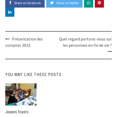
Share on facebook
Share on twitter
Post
Présentation des
Quel regard portons-nous sur
comptes 2023
les personnes en fin de vie ?
navigation
YOU MAY LIKE THESE POSTS
Jeunes foyers