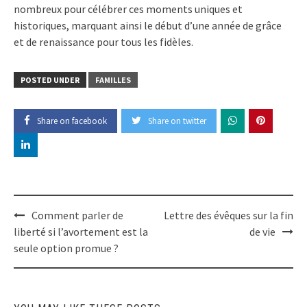
nombreux pour célébrer ces moments uniques et
historiques, marquant ainsi le début d’une année de grâce
et de renaissance pour tous les fidèles.
POSTED UNDER
FAMILLES
Share on facebook
Share on twitter
Post
Comment parler de
Lettre des évêques sur la fin
liberté si l’avortement est la
de vie
navigation
seule option promue ?