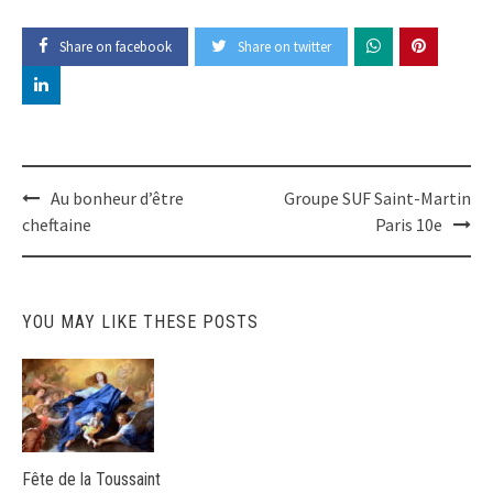
Share on facebook
Share on twitter
Post
Au bonheur d’être
Groupe SUF Saint-Martin
cheftaine
Paris 10e
navigation
YOU MAY LIKE THESE POSTS
Fête de la Toussaint