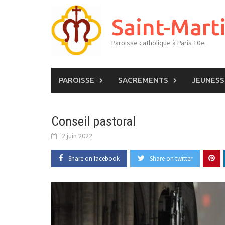
Skip
to
Saint-Mart
content
Paroisse catholique à Paris 10e.
PAROISSE
SACREMENTS
JEUNESS
Conseil pastoral
2 juin 2022
Share on facebook
Share on twitter